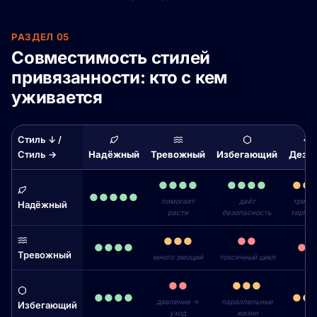
РАЗДЕЛ 05
Совместимость стилей
привязанности: кто с кем
уживается
Стиль ↓ /
Стиль →
Надёжный
Тревожный
Избегающий
Дезор
●●●●
●●●●
●●
●●●●●
помогает
даёт
требу
Надёжный
расти
безопасность
терпен
●●●
●●
●●●●
●●
Тревожный
много эмоций
токсичный цикл
●●
●●●
●●●●
●●
давление →
параллельные
Избегающий
уход
жизни